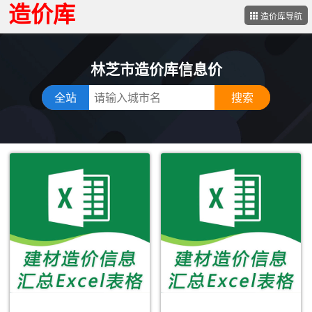
造价库
造价库导航
林芝市造价库信息价
全站