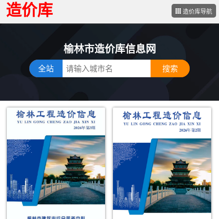
造价库
造价库导航
榆林市造价库信息网
全站