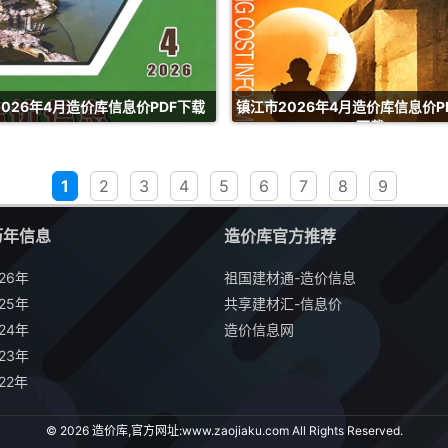
026年4月造价库信息价PDF下载
镇江市2026年4月造价库信息价P
下载
1
2
3
4
5
6
7
8
9
历年信息
造价库官方推荐
26年
祖国建材通-造价信息
25年
共享建材汇-信息价
24年
造价信息网
23年
22年
© 2026 造价库,官方网址:
www.zaojiaku.com
All Rights Reserved.