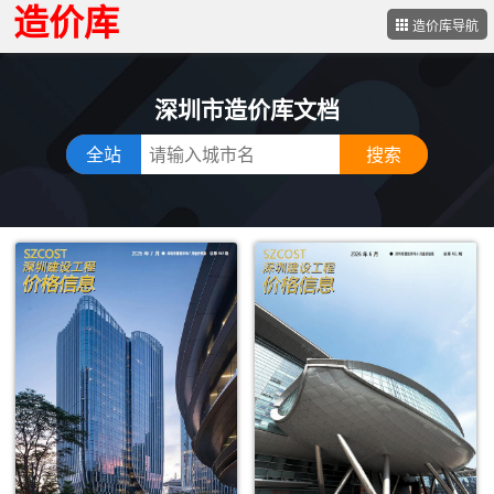
造价库
造价库导航
深圳市造价库文档
全站