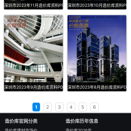
深圳市2023年11月造价库资料PDF扫描件下载
深圳市2023年10月造价库资料PD
深圳市2023年9月造价库资料PDF下载
深圳市2023年8月造价库资料PDF
1
2
3
4
5
6
造价库官网分类
造价库历年信息
造价库建材市场价
造价库2026年