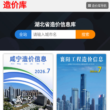
造价库
造价库导航
湖北省造价信息库
全站