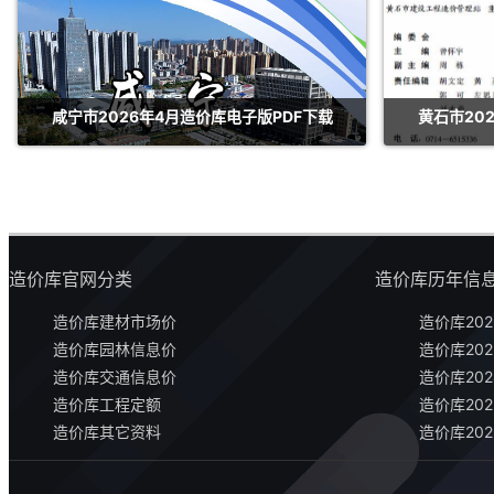
咸宁市2026年4月造价库电子版PDF下载
黄石市20
造价库官网分类
造价库历年信
造价库建材市场价
造价库202
造价库园林信息价
造价库202
造价库交通信息价
造价库202
造价库工程定额
造价库202
造价库其它资料
造价库202