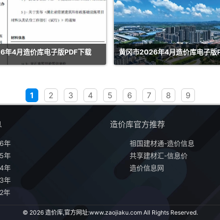
26年4月造价库电子版PDF下载
黄冈市2026年4月造价库电子版
1
2
3
4
5
6
7
8
9
息
造价库官方推荐
6年
祖国建材通-造价信息
5年
共享建材汇-信息价
4年
造价信息网
3年
2年
© 2026 造价库,官方网址:
www.zaojiaku.com
All Rights Reserved.