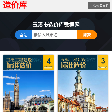
造价库
造价库导航
玉溪市造价库数据网
全站