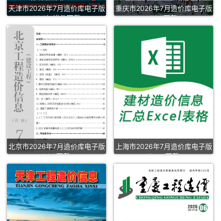
天津市2026年7月造价库电子版
重庆市2026年7月造价库电子版
PDF扫描件下载
PDF下载
北京市2026年7月造价库电子版
上海市2026年7月造价库电子版
PDF下载
Excel下载