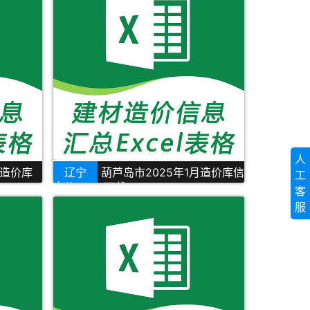
人
月造价库
辽宁
葫芦岛市2025年1月造价库信
工
息价Excel下载
客
服