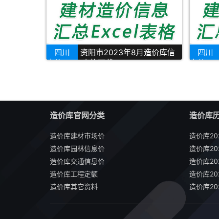
四川
资阳市2023年8月造价库信
四川
息价Excel表格下载
息价Ex
造价库官网分类
造价库
造价库建材市场价
造价库20
造价库园林信息价
造价库20
造价库交通信息价
造价库20
造价库工程定额
造价库20
造价库其它资料
造价库20