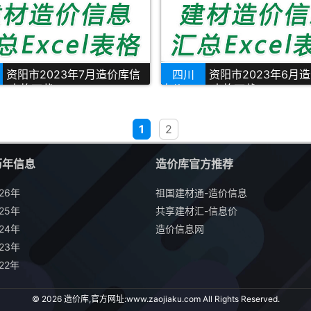
资阳市2023年7月造价库信
四川
资阳市2023年6月
cel表格下载
息价Excel表格下载
1
2
历年信息
造价库官方推荐
26年
祖国建材通-造价信息
25年
共享建材汇-信息价
24年
造价信息网
23年
22年
© 2026 造价库,官方网址:
www.zaojiaku.com
All Rights Reserved.