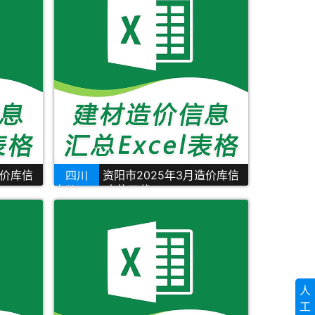
造价库信
四川
资阳市2025年3月造价库信
息价Excel表格下载
人
工