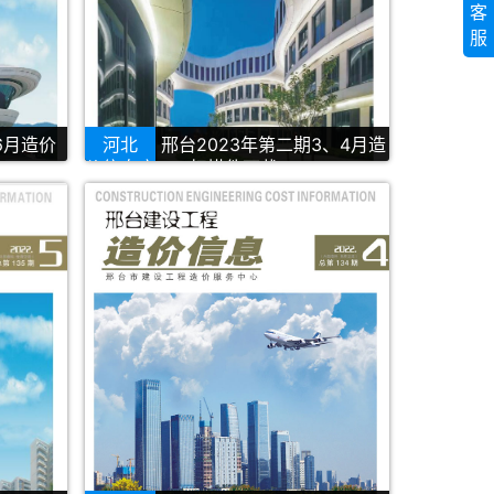
客
服
6月造价
河北
邢台2023年第二期3、4月造
价信息库PDF扫描件下载