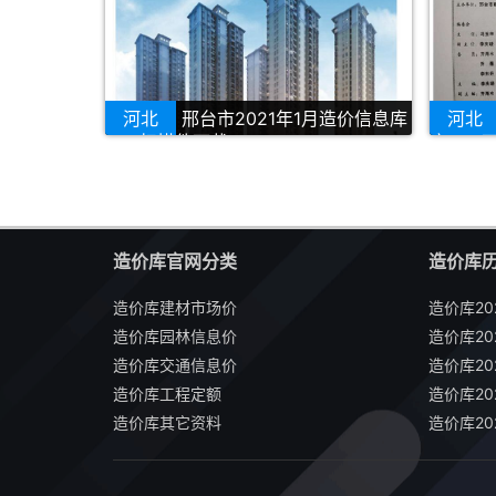
河北
邢台市2021年1月造价信息库
河北
PDF扫描件下载
库PDF
造价库官网分类
造价库
造价库建材市场价
造价库20
造价库园林信息价
造价库20
造价库交通信息价
造价库20
造价库工程定额
造价库20
造价库其它资料
造价库20