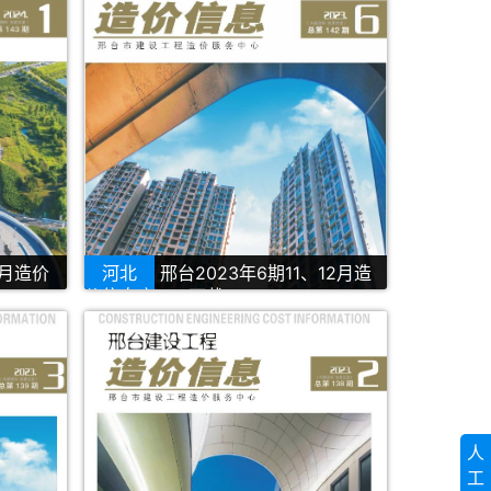
2月造价
河北
邢台2023年6期11、12月造
价信息库PDF下载
人
工