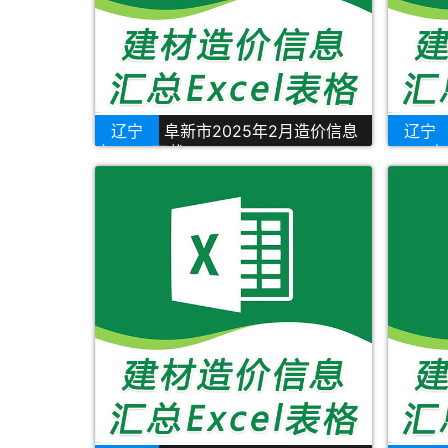
辽宁
阜新市2025年2月造价信息
辽宁
库Excel下载
Excel