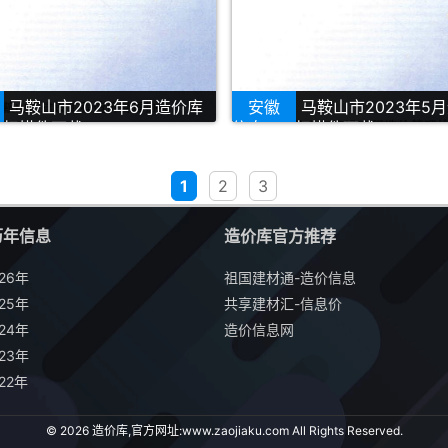
马鞍山市2023年6月造价库
安徽
马鞍山市2023年5
F扫描件下载
信息PDF扫描件下载
1
2
3
历年信息
造价库官方推荐
26年
祖国建材通-造价信息
25年
共享建材汇-信息价
24年
造价信息网
23年
22年
© 2026 造价库,官方网址:
www.zaojiaku.com
All Rights Reserved.