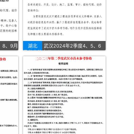
、8、9月
湖北
武汉2024年2季度4、5、6
月苗木信息价