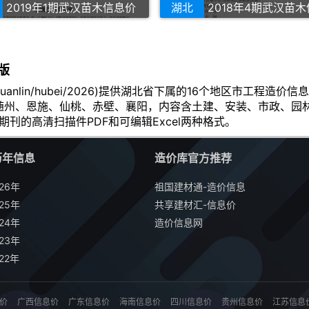
2019年1期武汉苗木信息价
湖北
2018年4期武汉苗
版
u.com/yuanlin/hubei/2026)提供湖北省下属的16个地区
随州、恩施、仙桃、赤壁、襄阳，内容含土建、安装、市政、园
期刊的高清扫描件PDF和可编辑Excel两种格式。
历年信息
造价库官方推荐
26年
祖国建材通-造价信息
25年
共享建材汇-信息价
24年
造价信息网
23年
22年
价
广西信息价
广东信息价
海南信息价
四川信息价
贵州信息价
江苏信息