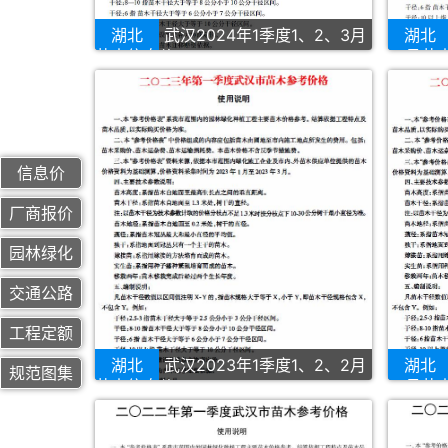
湖北
武汉2024年1季度1、2、3月
湖北
苗木信息价
12月苗
信息价
厂商报价
园林绿化
交通公路
工程定额
湖北
武汉2023年1季度1、2、2月
湖北
规范图集
苗木信息价
12月苗