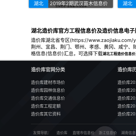
湖北
2019年2期武汉苗木信息价
湖北
湖北造价库官方工程信息价及造价信息电子
造价库湖北省专区(https://www.zaojiak
荆州、宜昌、荆门、鄂州、孝感、黄冈、咸宁、
格信息(信息价)汇总，可选择下载
湖北工程造价信息价
造价库官网分类
造价库
造价库建材市场价
造价库20
造价库园林信息价
造价库20
造价库交通信息价
造价库20
造价库工程定额
造价库20
造价库其它资料
造价库20
友情导航：
造价库
直辖市信息价
浙江信息价
湖南信息