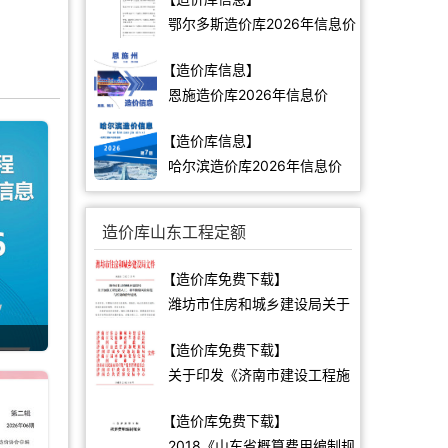
鄂尔多斯造价库2026年信息价
【造价库信息】
恩施造价库2026年信息价
【造价库信息】
哈尔滨造价库2026年信息价
造价库山东工程定额
【造价库免费下载】
潍坊市住房和城乡建设局关于
加强工程建设人工、材料价格
【造价库免费下载】
风险防范与控制的指导意见(潍
关于印发《济南市建设工程施
建发〔2021〕23号)
工过程结算管理办法》的通知
【造价库免费下载】
(济建发〔2023〕35号)
2018《山东省概算费用编制规