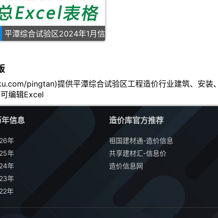
平潭综合试验区2024年1月信
版
aojiaku.com/pingtan)提供平潭综合试验区工程造价行业
编辑Excel
历年信息
造价库官方推荐
26年
祖国建材通-造价信息
25年
共享建材汇-信息价
24年
造价信息网
23年
22年