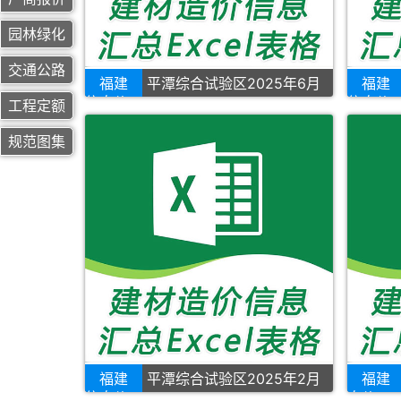
园林绿化
交通公路
福建
平潭综合试验区2025年6月
福建
信息价
信息价
工程定额
规范图集
福建
平潭综合试验区2025年2月
福建
信息价
息价